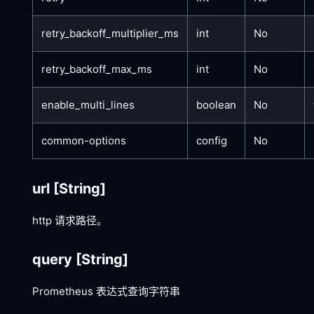
retry_backoff_multiplier_ms
int
No
retry_backoff_max_ms
int
No
enable_multi_lines
boolean
No
common-options
config
No
url
[String]
http 请求路径。
query
[String]
Prometheus 表达式查询字符串