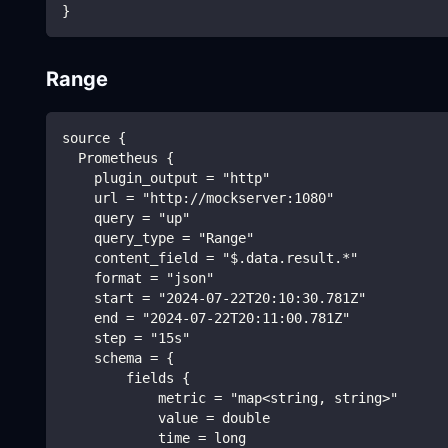
}
Range
source {
  Prometheus {
    plugin_output = "http"
    url = "http://mockserver:1080"
    query = "up"
    query_type = "Range"
    content_field = "$.data.result.*"
    format = "json"
    start = "2024-07-22T20:10:30.781Z"
    end = "2024-07-22T20:11:00.781Z"
    step = "15s"
    schema = {
        fields {
            metric = "map<string, string>"
            value = double
            time = long