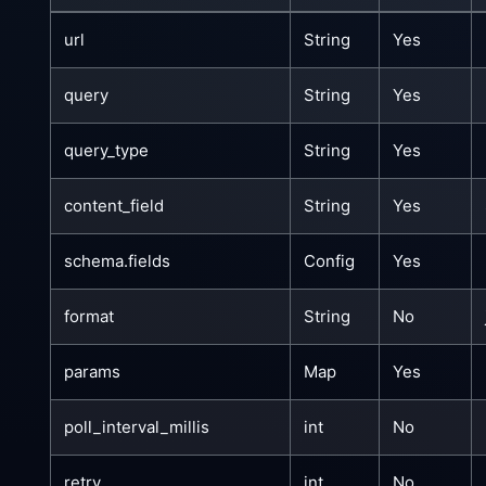
url
String
Yes
query
String
Yes
query_type
String
Yes
content_field
String
Yes
schema.fields
Config
Yes
format
String
No
params
Map
Yes
poll_interval_millis
int
No
retry
int
No