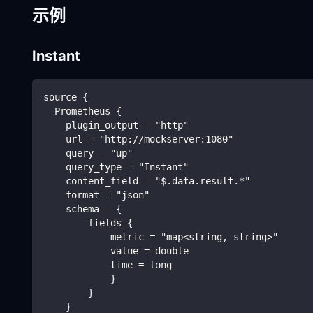
示例
Instant
source {
  Prometheus {
    plugin_output = "http"
    url = "http://mockserver:1080"
    query = "up"
    query_type = "Instant"
    content_field = "$.data.result.*"
    format = "json"
    schema = {
        fields {
            metric = "map<string, string>"
            value = double
            time = long
            }
        }
    }