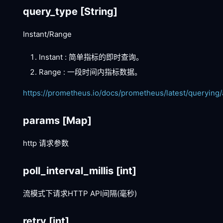
query_type
[String]
Instant/Range
Instant : 简单指标的即时查询。
Range : 一段时间内指标数据。
https://prometheus.io/docs/prometheus/latest/querying/
params
[Map]
http 请求参数
poll_interval_millis
[int]
流模式下请求HTTP API间隔(毫秒)
retry
[int]