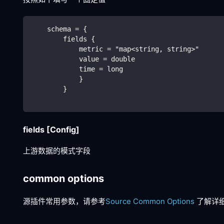
    schema = {
        fields {
            metric = "map<string, string>"
            value = double
            time = long
            }
        }
fields
[Config]
上游数据的模式字段
common options
源插件常用参数，请参考
Source Common Options
了解详